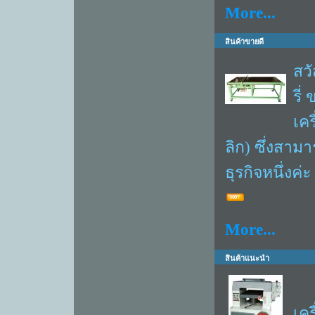
More...
สินค้าขายดี
สว
รี่
เค
ลิก) ซึ่งสา
ธุรกิจหนึ่งค
More...
สินค้าแนะนำ
บร
เคร