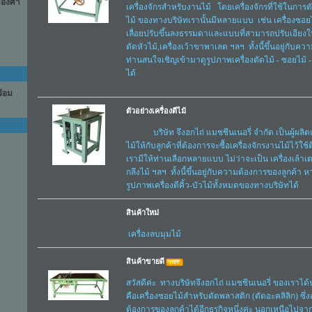
ับองศา
เครื่องจักรสำหรับงานไม้ โดยเครื่องจักรที่ใช้ในการตัด
ไม้ ของทางบริษัทเรานั้นมีหลายแบบ เช่น เครื่องซอย
เลื่อยปรับขึ้นลงธรรมดาและแบบที่สามารถปรับเอียงใบเล
ตัดหัวไม้,เครื่องเว้าขาพาเลต ฯลฯ ทั้งนี้ขึ้นอยู่กับค
ท่านสนใจเชิญเข้ามาดูรูปภาพเครื่องตัดไม้ - ซอยไม้ -
ได้
ร้อม
ตัวอย่างเครื่องตีไม้
บริษัท จึงฮกไถ่ แมชชีนเนอรี่ จำกัด เป็นผู้ผลิต
ไม้ให้กับลูกค้าที่ต้องการจะซื้อเครื่องจักรงานไม้ไว้ใช้
เรามีให้ท่านเลือกหลายแบบ ไม่ว่าจะเป็น เครื่องเล้าเตอร์
กลึงไม้ ฯลฯ ทั้งนี้ขึ้นอยู่กับความต้องการของลูกค้า
รูปภาพเครื่องตีคิ้ว-บัวไม้ทั้งหมดของทางบริษัทได้
สินค้าใหม่
เครื่องลบมุมไม้
สินค้าขายดี
สวัสดีค่ะ ทางบริษัทจึงฮกไถ่ แมชชีนเนอรี่ ของเราได้
คือเครื่องซอยไม้สำหรับตัดพลาสติก (ตัดอะคลิลิก)
ต้องการของลูกค้าได้อีกธุรกิจหนึ่งค่ะ นอกเหนือไปจา